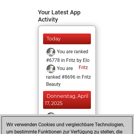
Your Latest App
Activity
Today
You are ranked
#6778 in Fritz by Elo
Fritz
You are
ranked #8696 in Fritz
Beauty
Donnerstag, April
17, 2025
You won
Wir verwenden Cookies und vergleichbare Technologien,
against Fritz
Fritz
um bestimmte Funktionen zur Verfügung zu stellen, die
You achieved a