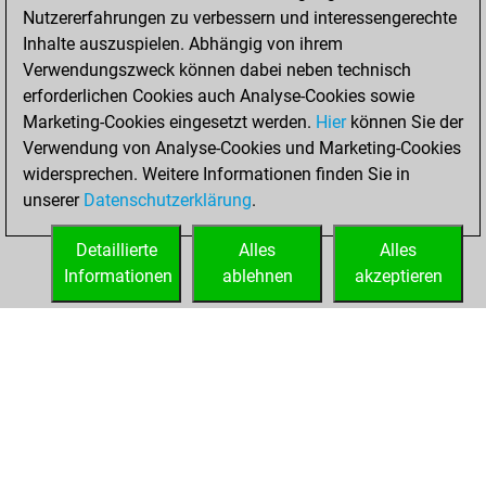
Nutzererfahrungen zu verbessern und interessengerechte
BeautyScore of 27
Inhalte auszuspielen. Abhängig von ihrem
You achieved a
Verwendungszweck können dabei neben technisch
new Elo of 1611
erforderlichen Cookies auch Analyse-Cookies sowie
Marketing-Cookies eingesetzt werden.
Hier
können Sie der
Sonntag, April 11,
Verwendung von Analyse-Cookies und Marketing-Cookies
2021
widersprechen. Weitere Informationen finden Sie in
unserer
Datenschutzerklärung
.
You created
your Fritz account
Detaillierte
Alles
Alles
Fritz
Informationen
ablehnen
akzeptieren