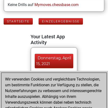
Keine Drills auf
Mymoves.chessbase.com
STARTSEITE
EINZELERGEBNISSE
Your Latest App
Activity
Donnerstag, April
15, 2021
You played 14
Wir verwenden Cookies und vergleichbare Technologien,
blitz games
Play
um bestimmte Funktionen zur Verfügung zu stellen, die
You scored +3
Nutzererfahrungen zu verbessern und interessengerechte
=0 -11 in blitz
Inhalte auszuspielen. Abhängig von ihrem
Verwendungszweck können dabei neben technisch
Samstag, Februar