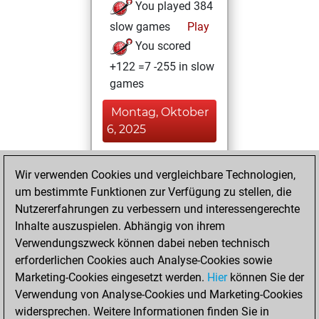
You played 384
slow games
Play
You scored
+122 =7 -255 in slow
games
Montag, Oktober
6, 2025
You played 11
Wir verwenden Cookies und vergleichbare Technologien,
blitz games
Play
um bestimmte Funktionen zur Verfügung zu stellen, die
You scored +1
Nutzererfahrungen zu verbessern und interessengerechte
=0 -10 in blitz
Inhalte auszuspielen. Abhängig von ihrem
Verwendungszweck können dabei neben technisch
Donnerstag,
erforderlichen Cookies auch Analyse-Cookies sowie
August 7, 2025
Marketing-Cookies eingesetzt werden.
Hier
können Sie der
Verwendung von Analyse-Cookies und Marketing-Cookies
You played 5
widersprechen. Weitere Informationen finden Sie in
bullet games
Play