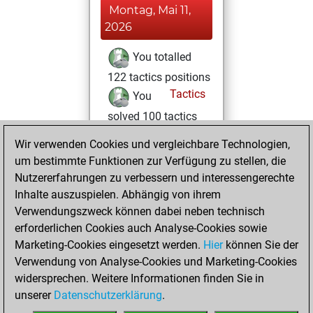
Montag, Mai 11,
2026
You totalled
122 tactics positions
Tactics
You
solved 100 tactics
positions
Wir verwenden Cookies und vergleichbare Technologien,
You achieved
um bestimmte Funktionen zur Verfügung zu stellen, die
an Elo of 2182 in
Nutzererfahrungen zu verbessern und interessengerechte
tactics positions
Inhalte auszuspielen. Abhängig von ihrem
Verwendungszweck können dabei neben technisch
Mittwoch, April
erforderlichen Cookies auch Analyse-Cookies sowie
29, 2026
Marketing-Cookies eingesetzt werden.
Hier
können Sie der
Verwendung von Analyse-Cookies und Marketing-Cookies
You played 1
widersprechen. Weitere Informationen finden Sie in
bullet games
Play
unserer
Datenschutzerklärung
.
You scored +1