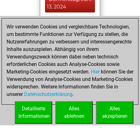
13, 2024
You played 8
Wir verwenden Cookies und vergleichbare Technologien,
blitz games
Play
um bestimmte Funktionen zur Verfügung zu stellen, die
You scored +1
Nutzererfahrungen zu verbessern und interessengerechte
=2 -5 in blitz
Inhalte auszuspielen. Abhängig von ihrem
Verwendungszweck können dabei neben technisch
Donnerstag, Juni
erforderlichen Cookies auch Analyse-Cookies sowie
6, 2024
Marketing-Cookies eingesetzt werden.
Hier
können Sie der
Verwendung von Analyse-Cookies und Marketing-Cookies
You played 1
widersprechen. Weitere Informationen finden Sie in
slow games
Play
unserer
Datenschutzerklärung
.
You scored +0
=0 -1 in slow games
Detaillierte
Alles
Alles
Informationen
ablehnen
akzeptieren