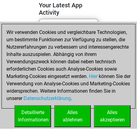
Your Latest App
Activity
Wir verwenden Cookies und vergleichbare Technologien,
Samstag, Juli 11,
um bestimmte Funktionen zur Verfügung zu stellen, die
2026
Nutzererfahrungen zu verbessern und interessengerechte
You totalled 26
Inhalte auszuspielen. Abhängig von ihrem
Verwendungszweck können dabei neben technisch
tactics positions
erforderlichen Cookies auch Analyse-Cookies sowie
Tactics
You
Marketing-Cookies eingesetzt werden.
Hier
können Sie der
solved 18 tactics
Verwendung von Analyse-Cookies und Marketing-Cookies
positions
widersprechen. Weitere Informationen finden Sie in
You achieved
unserer
Datenschutzerklärung
.
an Elo of 1677 in
tactics positions
Detaillierte
Alles
Alles
Informationen
ablehnen
akzeptieren