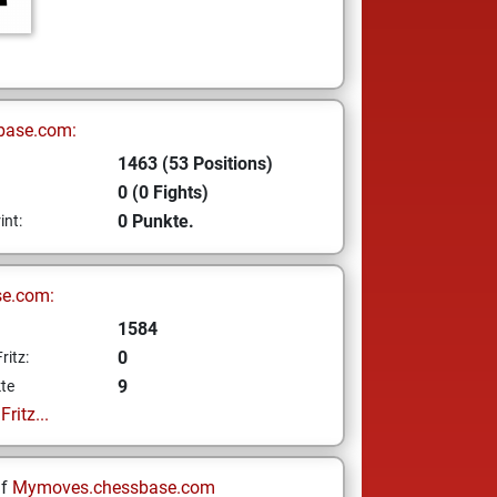
base.com:
1463 (53 Positions)
0 (0 Fights)
0 Punkte.
int:
se.com:
1584
0
ritz:
9
te
ritz...
uf
Mymoves.chessbase.com