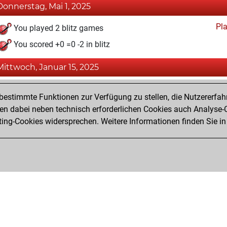
Donnerstag, Mai 1, 2025
Pl
You played 2 blitz games
You scored +0 =0 -2 in blitz
Mittwoch, Januar 15, 2025
Fri
You achieved a BeautyScore of 9
estimmte Funktionen zur Verfügung zu stellen, die Nutzererfah
You achieved a new Elo of 1584
 dabei neben technisch erforderlichen Cookies auch Analyse-C
ng-Cookies widersprechen. Weitere Informationen finden Sie in
You created your Fritz account