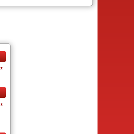
tz
cs