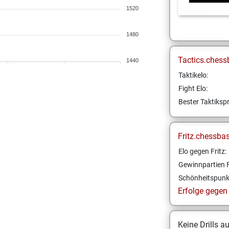
1520
1480
Tactics.chess
1440
Taktikelo:
Fight Elo:
Bester Taktikspr
Fritz.chessba
Elo gegen Fritz:
Gewinnpartien F
Schönheitspunk
Erfolge gegen F
Keine Drills a