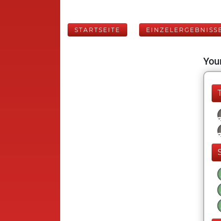
STARTSEITE
EINZELERGEBNISS
Your