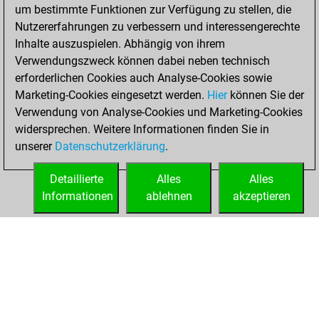
um bestimmte Funktionen zur Verfügung zu stellen, die
2026
Nutzererfahrungen zu verbessern und interessengerechte
You totalled
Inhalte auszuspielen. Abhängig von ihrem
Verwendungszweck können dabei neben technisch
956 tactics positions
erforderlichen Cookies auch Analyse-Cookies sowie
Tactics
You
Marketing-Cookies eingesetzt werden.
Hier
können Sie der
solved 583 tactics
Verwendung von Analyse-Cookies und Marketing-Cookies
positions
widersprechen. Weitere Informationen finden Sie in
You achieved
unserer
Datenschutzerklärung
.
an Elo of 2256 in
tactics positions
Detaillierte
Alles
Alles
Informationen
ablehnen
akzeptieren