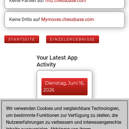
Keine Partien auf
fritz.chessbase.com
Keine Drills auf
Mymoves.chessbase.com
STARTSEITE
EINZELERGEBNISSE
Your Latest App
Activity
Dienstag, Juni 16,
2026
You played 1
Wir verwenden Cookies und vergleichbare Technologien,
bullet games
Play
um bestimmte Funktionen zur Verfügung zu stellen, die
You scored +1
Nutzererfahrungen zu verbessern und interessengerechte
=0 -0 in bullet