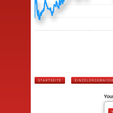
STARTSEITE
EINZELERGEBNISS
Your