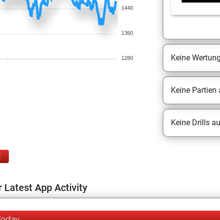
1440
1360
Keine Wertun
1280
Keine Partien
Keine Drills a
E
 Latest App Activity
Today