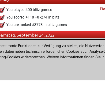
Pl
You played 400 blitz games
You scored +118 =8 -274 in blitz
You are ranked #3773 in blitz games
Samstag, September 24, 2022
Pl
You created your Play account
estimmte Funktionen zur Verfügung zu stellen, die Nutzererfah
 dabei neben technisch erforderlichen Cookies auch Analyse-C
ng-Cookies widersprechen. Weitere Informationen finden Sie in