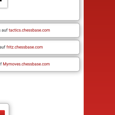
g auf
tactics.chessbase.com
 auf
fritz.chessbase.com
uf
Mymoves.chessbase.com