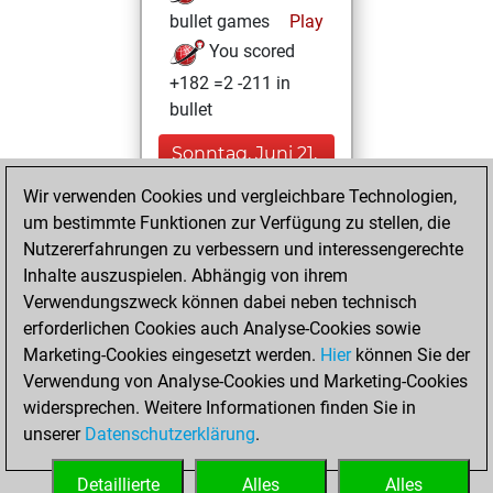
bullet games
Play
You scored
+182 =2 -211 in
bullet
Sonntag, Juni 21,
2026
Wir verwenden Cookies und vergleichbare Technologien,
um bestimmte Funktionen zur Verfügung zu stellen, die
You played 5
Nutzererfahrungen zu verbessern und interessengerechte
blitz games
Play
Inhalte auszuspielen. Abhängig von ihrem
You scored +2
Verwendungszweck können dabei neben technisch
=0 -3 in blitz
erforderlichen Cookies auch Analyse-Cookies sowie
Marketing-Cookies eingesetzt werden.
Hier
können Sie der
Freitag,
Verwendung von Analyse-Cookies und Marketing-Cookies
November 12, 2021
widersprechen. Weitere Informationen finden Sie in
unserer
Datenschutzerklärung
.
You created
your Fritz account
Detaillierte
Alles
Alles