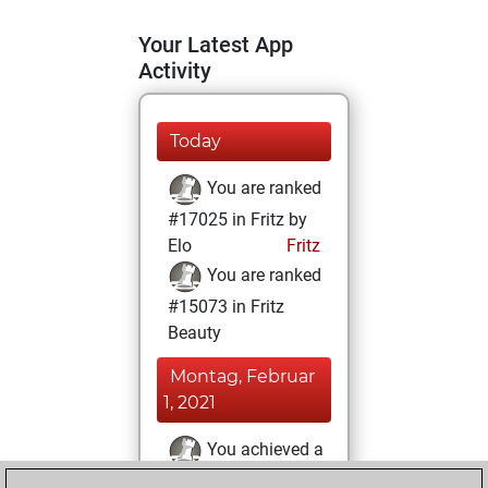
Your Latest App
Activity
Today
You are ranked
#17025 in Fritz by
Elo
Fritz
You are ranked
#15073 in Fritz
Beauty
Montag, Februar
1, 2021
You achieved a
BeautyScore of 9