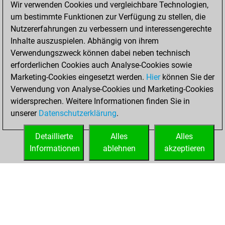
Wir verwenden Cookies und vergleichbare Technologien,
Fritz
You
um bestimmte Funktionen zur Verfügung zu stellen, die
achieved a new Elo
Nutzererfahrungen zu verbessern und interessengerechte
of 1582
Inhalte auszuspielen. Abhängig von ihrem
Verwendungszweck können dabei neben technisch
Montag, Januar
erforderlichen Cookies auch Analyse-Cookies sowie
25, 2021
Marketing-Cookies eingesetzt werden.
Hier
können Sie der
Verwendung von Analyse-Cookies und Marketing-Cookies
You won
widersprechen. Weitere Informationen finden Sie in
against Fritz
Fritz
unserer
Datenschutzerklärung
.
You created
your Fritz account
Detaillierte
Alles
Alles
Informationen
ablehnen
akzeptieren