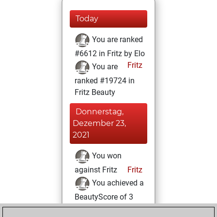
Today
You are ranked
#6612 in Fritz by Elo
Fritz
You are
ranked #19724 in
Fritz Beauty
Donnerstag,
Dezember 23,
2021
You won
against Fritz
Fritz
You achieved a
BeautyScore of 3
You achieved a