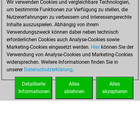
Wir verwenden Cookies und vergleichbare Technologien,
new Elo of 1612
um bestimmte Funktionen zur Verfügung zu stellen, die
You created
Nutzererfahrungen zu verbessern und interessengerechte
your Fritz account
Inhalte auszuspielen. Abhängig von ihrem
Verwendungszweck können dabei neben technisch
Dienstag, Januar
erforderlichen Cookies auch Analyse-Cookies sowie
2, 2018
Marketing-Cookies eingesetzt werden.
Hier
können Sie der
Verwendung von Analyse-Cookies und Marketing-Cookies
You played 2
widersprechen. Weitere Informationen finden Sie in
blitz games
Play
unserer
Datenschutzerklärung
.
You scored +0
=0 -2 in blitz
Detaillierte
Alles
Alles
Informationen
ablehnen
akzeptieren