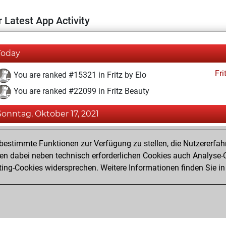
 Latest App Activity
Today
Fri
You are ranked #15321 in Fritz by Elo
You are ranked #22099 in Fritz Beauty
Sonntag, Oktober 17, 2021
Fri
You achieved a BeautyScore of 1
estimmte Funktionen zur Verfügung zu stellen, die Nutzererfah
You achieved a new Elo of 1587
 dabei neben technisch erforderlichen Cookies auch Analyse-C
ng-Cookies widersprechen. Weitere Informationen finden Sie in
You created your Fritz account