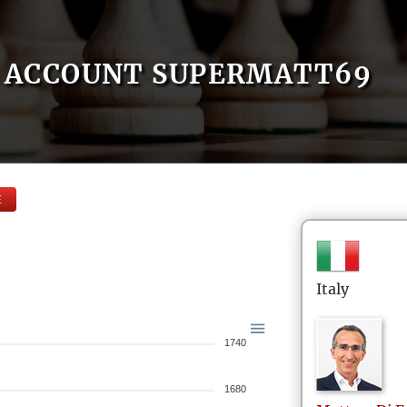
ACCOUNT SUPERMATT69
E
Italy
1740
1680