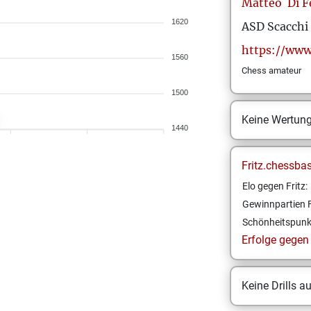
Matteo
Di F
1620
ASD Scacchi 
https://www
1560
Chess amateur
1500
Keine Wertun
1440
Fritz.chessba
Elo gegen Fritz:
Gewinnpartien F
Schönheitspunk
Erfolge gegen F
Keine Drills a