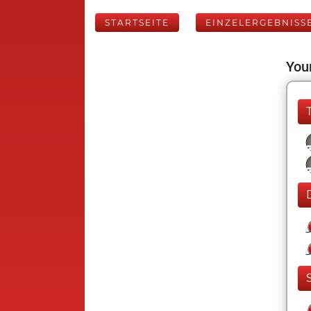
STARTSEITE
EINZELERGEBNISS
Your