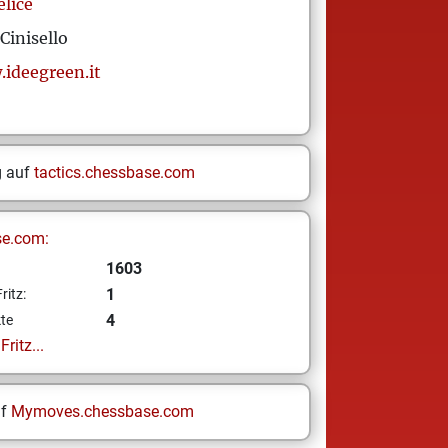
elice
Cinisello
.ideegreen.it
g auf
tactics.chessbase.com
se.com:
1603
1
ritz:
4
te
ritz...
uf
Mymoves.chessbase.com