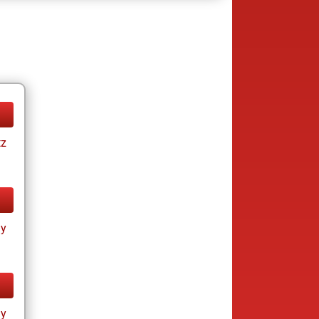
tz
ay
ay