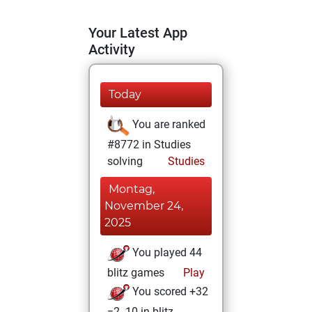
Your Latest App
Activity
Today
You are ranked
#8772 in Studies
solving
Studies
Montag,
November 24,
2025
You played 44
blitz games
Play
You scored +32
=2 -10 in blitz