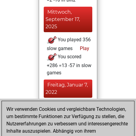
Mittwoch,
September 17,
2025
You played 356
slow games
Play
You scored
+286 =13 -57 in slow
games
Freitag, Januar 7,
2022
You learned 1
Wir verwenden Cookies und vergleichbare Technologien,
positions
MyMoves
um bestimmte Funktionen zur Verfügung zu stellen, die
Nutzererfahrungen zu verbessern und interessengerechte
Sonntag,
Inhalte auszuspielen. Abhängig von ihrem
Dezember 26,