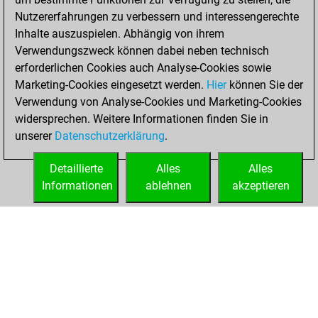
Nutzererfahrungen zu verbessern und interessengerechte
Februar 10, 2024
Inhalte auszuspielen. Abhängig von ihrem
You created
Verwendungszweck können dabei neben technisch
erforderlichen Cookies auch Analyse-Cookies sowie
your Fritz account
Marketing-Cookies eingesetzt werden.
Fritz
Hier
können Sie der
You
Verwendung von Analyse-Cookies und Marketing-Cookies
played 1 slow games
widersprechen. Weitere Informationen finden Sie in
Play
You
unserer
Datenschutzerklärung
.
scored +0 =0 -1 in
slow games
Detaillierte
Alles
Alles
Informationen
ablehnen
akzeptieren