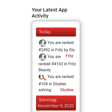
Your Latest App
Activity
Today
You are ranked
#2492 in Fritz by Elo
Fritz
You are
ranked #4163 in Fritz
Beauty
You are ranked
#104 in Studies
solving
Studies
Sonntag,
November 9, 2025