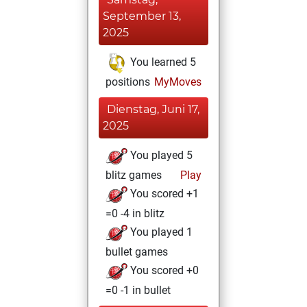
September 13,
2025
You learned 5
positions
MyMoves
Dienstag, Juni 17,
2025
You played 5
blitz games
Play
You scored +1
=0 -4 in blitz
You played 1
bullet games
You scored +0
=0 -1 in bullet