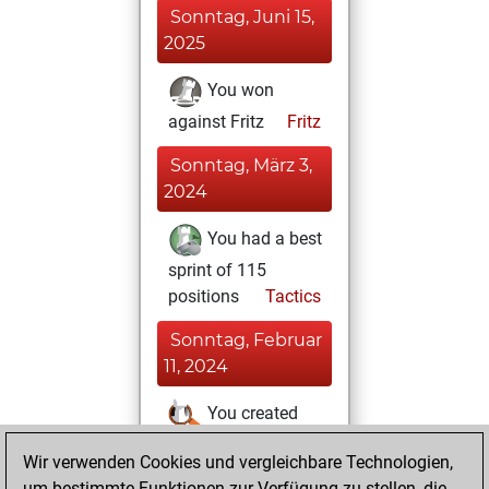
Sonntag, Juni 15,
2025
You won
against Fritz
Fritz
Sonntag, März 3,
2024
You had a best
sprint of 115
positions
Tactics
Sonntag, Februar
11, 2024
You created
your Studies account
Wir verwenden Cookies und vergleichbare Technologien,
Studies
um bestimmte Funktionen zur Verfügung zu stellen, die
Samstag,