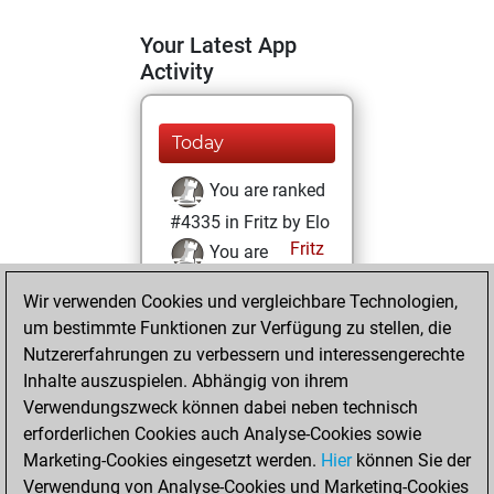
Your Latest App
Activity
Today
You are ranked
#4335 in Fritz by Elo
Fritz
You are
ranked #23267 in
Wir verwenden Cookies und vergleichbare Technologien,
Fritz Beauty
um bestimmte Funktionen zur Verfügung zu stellen, die
Nutzererfahrungen zu verbessern und interessengerechte
Dienstag, März
Inhalte auszuspielen. Abhängig von ihrem
23, 2021
Verwendungszweck können dabei neben technisch
You won
erforderlichen Cookies auch Analyse-Cookies sowie
Marketing-Cookies eingesetzt werden.
against Fritz
Fritz
Hier
können Sie der
Verwendung von Analyse-Cookies und Marketing-Cookies
You achieved a