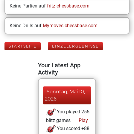
Keine Partien auf
fritz.chessbase.com
Keine Drills auf
Mymoves.chessbase.com
STARTSEITE
EINZELERGEBNISSE
Your Latest App
Activity
Sonntag, Mai 10,
2026
You played 255
blitz games
Play
You scored +88