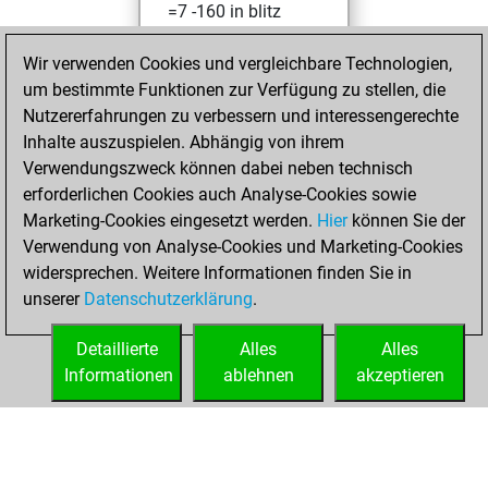
=7 -160 in blitz
You played 144
Wir verwenden Cookies und vergleichbare Technologien,
slow games
um bestimmte Funktionen zur Verfügung zu stellen, die
You scored +47
Nutzererfahrungen zu verbessern und interessengerechte
=5 -92 in slow games
Inhalte auszuspielen. Abhängig von ihrem
Verwendungszweck können dabei neben technisch
Donnerstag, Juli
erforderlichen Cookies auch Analyse-Cookies sowie
10, 2025
Marketing-Cookies eingesetzt werden.
Hier
können Sie der
Verwendung von Analyse-Cookies und Marketing-Cookies
You played 1
widersprechen. Weitere Informationen finden Sie in
bullet games
Play
unserer
Datenschutzerklärung
.
You scored +1
=0 -0 in bullet
Detaillierte
Alles
Alles
Informationen
ablehnen
akzeptieren