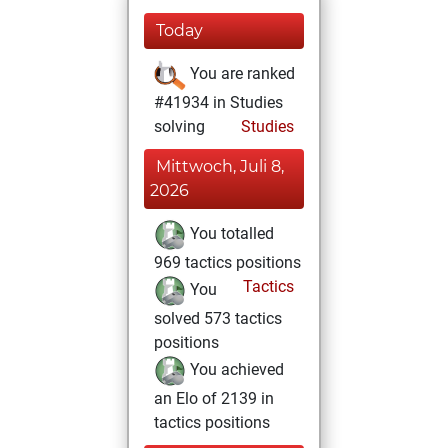
Today
You are ranked
#41934 in Studies
solving
Studies
Mittwoch, Juli 8,
2026
You totalled
969 tactics positions
Tactics
You
solved 573 tactics
positions
You achieved
an Elo of 2139 in
tactics positions