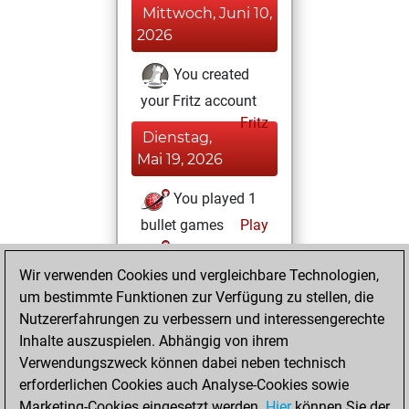
Mittwoch, Juni 10,
2026
You created
your Fritz account
Fritz
Dienstag,
Mai 19, 2026
You played 1
bullet games
Play
You scored +0
Wir verwenden Cookies und vergleichbare Technologien,
=0 -1 in bullet
um bestimmte Funktionen zur Verfügung zu stellen, die
Freitag, Mai 8,
Nutzererfahrungen zu verbessern und interessengerechte
2026
Inhalte auszuspielen. Abhängig von ihrem
Verwendungszweck können dabei neben technisch
You played 1
erforderlichen Cookies auch Analyse-Cookies sowie
blitz games
Play
Marketing-Cookies eingesetzt werden.
Hier
können Sie der