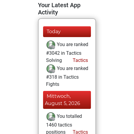
Your Latest App
Activity
Today
You are ranked
#3042 in Tactics
Solving
Tactics
You are ranked
#318 in Tactics
Fights
Mittwoch,
August 5, 2026
You totalled
1460 tactics
positions
Tactics