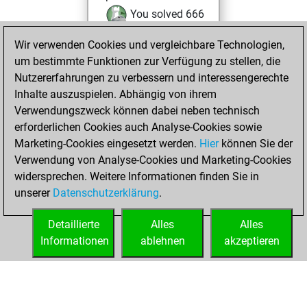
You solved 666
tactics positions
Wir verwenden Cookies und vergleichbare Technologien,
You achieved
um bestimmte Funktionen zur Verfügung zu stellen, die
an Elo of 2083 in
Nutzererfahrungen zu verbessern und interessengerechte
tactics positions
Inhalte auszuspielen. Abhängig von ihrem
You totalled 1
Verwendungszweck können dabei neben technisch
erforderlichen Cookies auch Analyse-Cookies sowie
tactics fights
Marketing-Cookies eingesetzt werden.
Hier
können Sie der
You won 1
Verwendung von Analyse-Cookies und Marketing-Cookies
tactics fights
widersprechen. Weitere Informationen finden Sie in
You achieved
unserer
Datenschutzerklärung
.
an Elo of 1631 in
tactics fights
Detaillierte
Alles
Alles
Informationen
ablehnen
akzeptieren