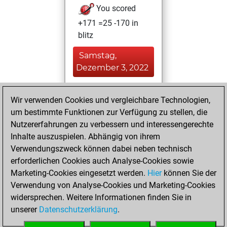
You scored
+171 =25 -170 in
blitz
Samstag,
Dezember 3, 2022
You played 27
Wir verwenden Cookies und vergleichbare Technologien,
bullet games
Play
um bestimmte Funktionen zur Verfügung zu stellen, die
You scored +13
Nutzererfahrungen zu verbessern und interessengerechte
=1 -13 in bullet
Inhalte auszuspielen. Abhängig von ihrem
Verwendungszweck können dabei neben technisch
Mittwoch, Januar
erforderlichen Cookies auch Analyse-Cookies sowie
10, 2007
Marketing-Cookies eingesetzt werden.
Hier
können Sie der
Verwendung von Analyse-Cookies und Marketing-Cookies
You played 7
widersprechen. Weitere Informationen finden Sie in
slow games
Play
unserer
Datenschutzerklärung
.
You scored +3