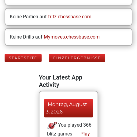
Keine Partien auf
fritz.chessbase.com
Keine Drills auf
Mymoves.chessbase.com
STARTSEITE
EINZELERGEBNISSE
Your Latest App
Activity
Montag, August
3, 2026
You played 366
blitz games
Play