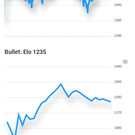
1440
1360
1280
Bullet: Elo 1235
1440
1350
1260
1170
1080