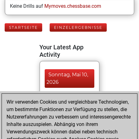
Keine Drills auf
Mymoves.chessbase.com
STARTSEITE
EINZELERGEBNISSE
Your Latest App
Activity
Sonntag, Mai 10,
2026
You played 207
Wir verwenden Cookies und vergleichbare Technologien,
bullet games
Play
um bestimmte Funktionen zur Verfügung zu stellen, die
You scored
Nutzererfahrungen zu verbessern und interessengerechte
+145 =7 -55 in bullet
Inhalte auszuspielen. Abhängig von ihrem
Verwendungszweck können dabei neben technisch
Samstag, Mai 9,