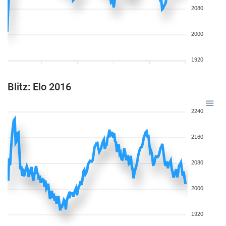
2080
2000
1920
Blitz: Elo 2016
2240
2160
2080
2000
1920