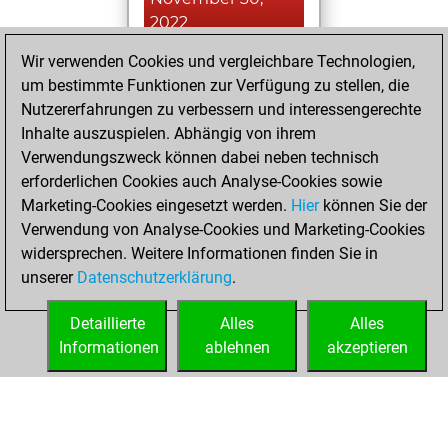
2022
Wir verwenden Cookies und vergleichbare Technologien,
You played 4
um bestimmte Funktionen zur Verfügung zu stellen, die
blitz games
Play
Nutzererfahrungen zu verbessern und interessengerechte
You scored +0
Inhalte auszuspielen. Abhängig von ihrem
=1 -3 in blitz
Verwendungszweck können dabei neben technisch
erforderlichen Cookies auch Analyse-Cookies sowie
Dienstag,
Marketing-Cookies eingesetzt werden.
Hier
können Sie der
November 29,
Verwendung von Analyse-Cookies und Marketing-Cookies
2022
widersprechen. Weitere Informationen finden Sie in
unserer
Datenschutzerklärung
.
You created
your Fritz account
Detaillierte
Alles
Alles
Fritz
Informationen
ablehnen
akzeptieren