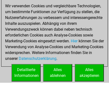
You won
Wir verwenden Cookies und vergleichbare Technologien,
um bestimmte Funktionen zur Verfügung zu stellen, die
against Fritz
Fritz
Nutzererfahrungen zu verbessern und interessengerechte
You achieved a
Inhalte auszuspielen. Abhängig von ihrem
BeautyScore of 12
Verwendungszweck können dabei neben technisch
You achieved a
erforderlichen Cookies auch Analyse-Cookies sowie
new Elo of 1610
Marketing-Cookies eingesetzt werden.
Hier
können Sie der
You created
Verwendung von Analyse-Cookies und Marketing-Cookies
widersprechen. Weitere Informationen finden Sie in
your Fritz account
unserer
Datenschutzerklärung
.
You created
your Studies account
Detaillierte
Alles
Alles
Studies
Informationen
ablehnen
akzeptieren