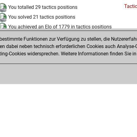
Tacti
You totalled 29 tactics positions
You solved 21 tactics positions
You achieved an Elo of 1779 in tactics positions
estimmte Funktionen zur Verfügung zu stellen, die Nutzererfah
Samstag, Oktober 11, 2025
 dabei neben technisch erforderlichen Cookies auch Analyse-C
Fri
ng-Cookies widersprechen. Weitere Informationen finden Sie in
You created your Fritz account