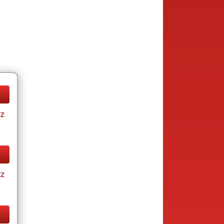
tz
tz