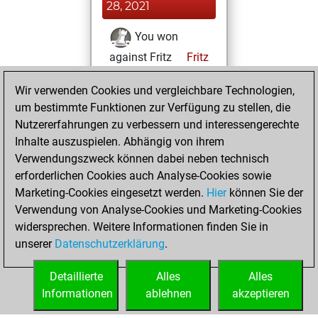
28, 2021
You won
against Fritz
Fritz
Donnerstag, Juni
Wir verwenden Cookies und vergleichbare Technologien,
3, 2021
um bestimmte Funktionen zur Verfügung zu stellen, die
Nutzererfahrungen zu verbessern und interessengerechte
You had a best
Inhalte auszuspielen. Abhängig von ihrem
sprint of 38 positions
Verwendungszweck können dabei neben technisch
Tactics
erforderlichen Cookies auch Analyse-Cookies sowie
Sonntag,
Marketing-Cookies eingesetzt werden.
Hier
können Sie der
Dezember 27,
Verwendung von Analyse-Cookies und Marketing-Cookies
2020
widersprechen. Weitere Informationen finden Sie in
unserer
Datenschutzerklärung
.
You created
your Fritz account
Detaillierte
Alles
Alles
Fritz
Informationen
ablehnen
akzeptieren