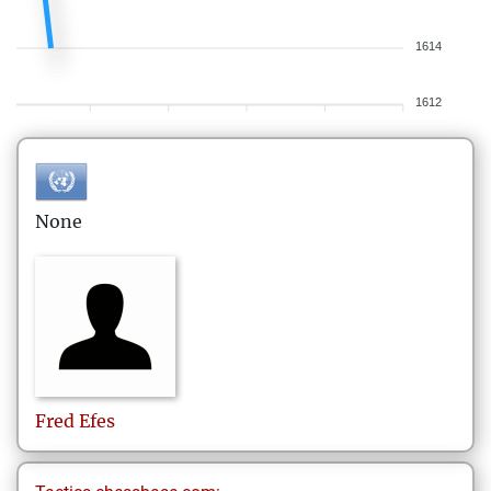
1614
1612
None
Fred
Efes