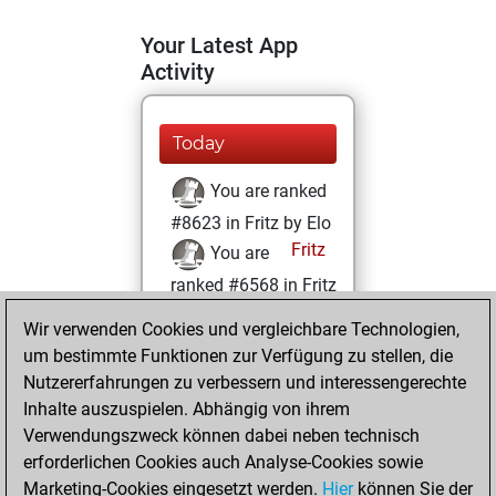
Your Latest App
Activity
Today
You are ranked
#8623 in Fritz by Elo
Fritz
You are
ranked #6568 in Fritz
Beauty
Wir verwenden Cookies und vergleichbare Technologien,
um bestimmte Funktionen zur Verfügung zu stellen, die
Samstag, Februar
Nutzererfahrungen zu verbessern und interessengerechte
27, 2021
Inhalte auszuspielen. Abhängig von ihrem
You achieved a
Verwendungszweck können dabei neben technisch
erforderlichen Cookies auch Analyse-Cookies sowie
BeautyScore of 41
Marketing-Cookies eingesetzt werden.
Fritz
Hier
können Sie der
You