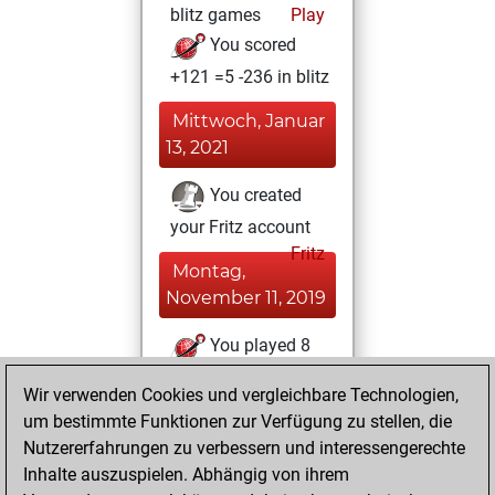
blitz games
Play
You scored
+121 =5 -236 in blitz
Mittwoch, Januar
13, 2021
You created
your Fritz account
Fritz
Montag,
November 11, 2019
You played 8
slow games
Play
Wir verwenden Cookies und vergleichbare Technologien,
You scored +6
um bestimmte Funktionen zur Verfügung zu stellen, die
=0 -2 in slow games
Nutzererfahrungen zu verbessern und interessengerechte
Inhalte auszuspielen. Abhängig von ihrem
Freitag,