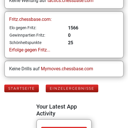
Keine Wertung auf
tactics.chessbase.com
Fritz.chessbase.com:
1566
Elo gegen Fritz:
0
Gewinnpartien Fritz:
25
Schönheitspunkte
Erfolge gegen Fritz...
Keine Drills auf
Mymoves.chessbase.com
STARTSEITE
EINZELERGEBNISSE
Your Latest App
Activity