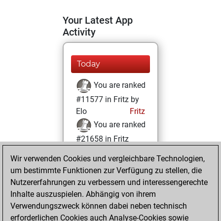
Your Latest App
Activity
Today
You are ranked
#11577 in Fritz by
Elo
Fritz
You are ranked
#21658 in Fritz
Beauty
Wir verwenden Cookies und vergleichbare Technologien,
um bestimmte Funktionen zur Verfügung zu stellen, die
Dienstag,
Nutzererfahrungen zu verbessern und interessengerechte
Dezember 8, 2020
Inhalte auszuspielen. Abhängig von ihrem
You achieved a
Verwendungszweck können dabei neben technisch
erforderlichen Cookies auch Analyse-Cookies sowie
BeautyScore of 1