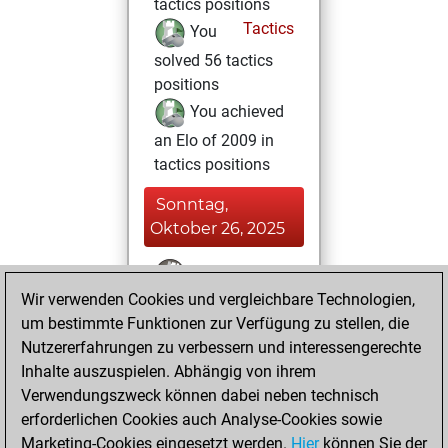
tactics positions
Tactics
You
solved 56 tactics
positions
You achieved
an Elo of 2009 in
tactics positions
Sonntag,
Oktober 26, 2025
You won
Wir verwenden Cookies und vergleichbare Technologien,
against Fritz
Fritz
um bestimmte Funktionen zur Verfügung zu stellen, die
You achieved a
Nutzererfahrungen zu verbessern und interessengerechte
BeautyScore of 70
Inhalte auszuspielen. Abhängig von ihrem
You achieved a
Verwendungszweck können dabei neben technisch
new Elo of 1700
erforderlichen Cookies auch Analyse-Cookies sowie
Marketing-Cookies eingesetzt werden.
Hier
können Sie der