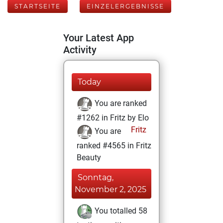
STARTSEITE
EINZELERGEBNISSE
Your Latest App
Activity
Today
You are ranked
#1262 in Fritz by Elo
Fritz
You are
ranked #4565 in Fritz
Beauty
Sonntag,
November 2, 2025
You totalled 58