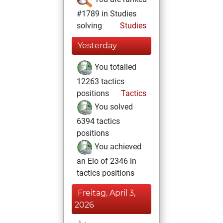
#1789 in Studies
solving
Studies
Yesterday
You totalled
12263 tactics
positions
Tactics
You solved
6394 tactics
positions
You achieved
an Elo of 2346 in
tactics positions
Freitag, April 3,
2026