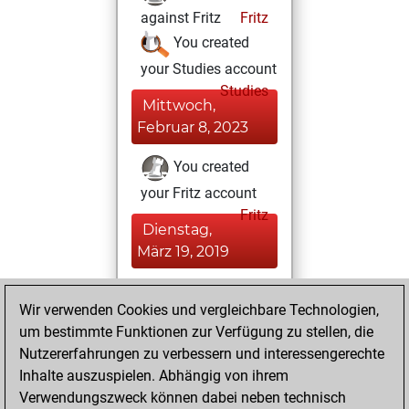
against Fritz
Fritz
You created
your Studies account
Studies
Mittwoch,
Februar 8, 2023
You created
your Fritz account
Fritz
Dienstag,
März 19, 2019
You played 2
Wir verwenden Cookies und vergleichbare Technologien,
blitz games
Play
um bestimmte Funktionen zur Verfügung zu stellen, die
You scored +1
Nutzererfahrungen zu verbessern und interessengerechte
=0 -1 in blitz
Inhalte auszuspielen. Abhängig von ihrem
Verwendungszweck können dabei neben technisch
Freitag, Oktober