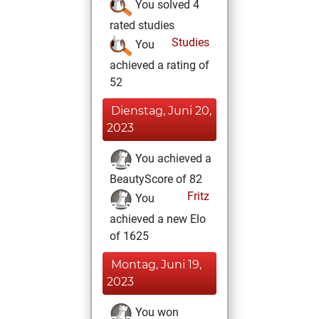
You solved 4
rated studies
Studies
You
achieved a rating of
52
Dienstag, Juni 20,
2023
You achieved a
BeautyScore of 82
Fritz
You
achieved a new Elo
of 1625
Montag, Juni 19,
2023
You won