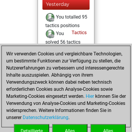
Yesterday
You totalled 95
tactics positions
Tactics
You
solved 56 tactics
positions
Wir verwenden Cookies und vergleichbare Technologien,
You achieved
um bestimmte Funktionen zur Verfügung zu stellen, die
an Elo of 1874 in
Nutzererfahrungen zu verbessern und interessengerechte
tactics positions
Inhalte auszuspielen. Abhängig von ihrem
Verwendungszweck können dabei neben technisch
Samstag, August
erforderlichen Cookies auch Analyse-Cookies sowie
8, 2026
Marketing-Cookies eingesetzt werden.
Hier
können Sie der
Verwendung von Analyse-Cookies und Marketing-Cookies
You played 400
widersprechen. Weitere Informationen finden Sie in
blitz games
Play
unserer
Datenschutzerklärung
.
You scored
+133 =8 -259 in blitz
Detaillierte
Alles
Alles