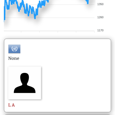
1350
1260
1170
None
L
A