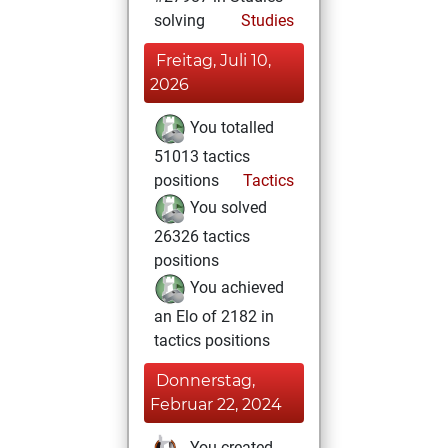
solving
Studies
Freitag, Juli 10,
2026
You totalled
51013 tactics
positions
Tactics
You solved
26326 tactics
positions
You achieved
an Elo of 2182 in
tactics positions
Donnerstag,
Februar 22, 2024
You created