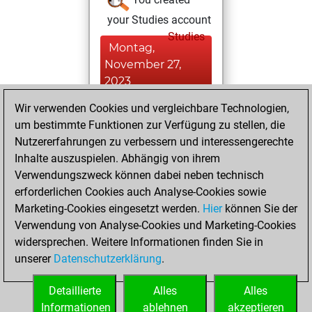
your Studies account
Studies
Montag,
November 27,
2023
Wir verwenden Cookies und vergleichbare Technologien,
You achieved a
um bestimmte Funktionen zur Verfügung zu stellen, die
BeautyScore of 28
Nutzererfahrungen zu verbessern und interessengerechte
Fritz
You
Inhalte auszuspielen. Abhängig von ihrem
achieved a new Elo
Verwendungszweck können dabei neben technisch
of 1576
erforderlichen Cookies auch Analyse-Cookies sowie
Marketing-Cookies eingesetzt werden.
Hier
können Sie der
Freitag, Januar 14,
Verwendung von Analyse-Cookies und Marketing-Cookies
2022
widersprechen. Weitere Informationen finden Sie in
unserer
Datenschutzerklärung
.
You created
your Fritz account
Detaillierte
Alles
Alles
Fritz
Informationen
ablehnen
akzeptieren