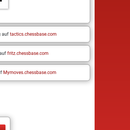
g auf
tactics.chessbase.com
 auf
fritz.chessbase.com
uf
Mymoves.chessbase.com