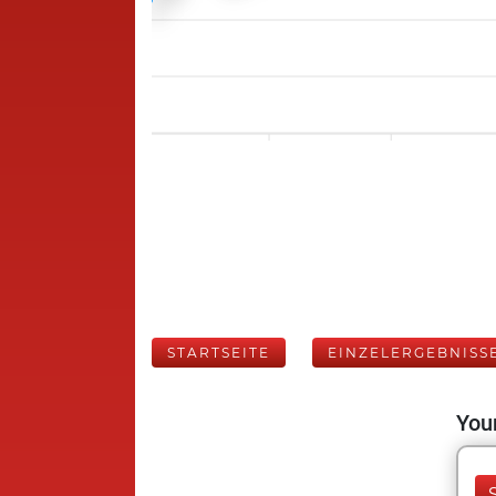
STARTSEITE
EINZELERGEBNISS
Your