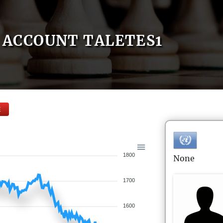
ACCOUNT TALETES1
E
1800
None
1700
1600