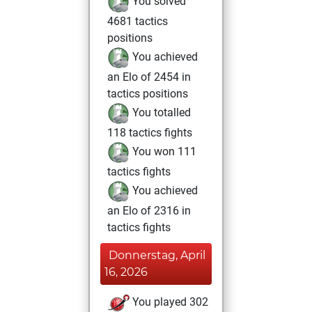
You solved
4681 tactics
positions
You achieved
an Elo of 2454 in
tactics positions
You totalled
118 tactics fights
You won 111
tactics fights
You achieved
an Elo of 2316 in
tactics fights
Donnerstag, April
16, 2026
You played 302