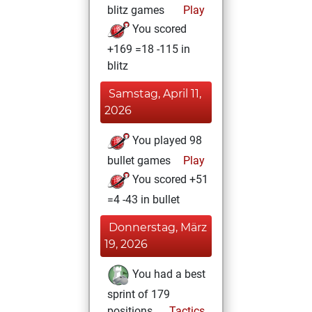
blitz games
Play
You scored
+169 =18 -115 in
blitz
Samstag, April 11,
2026
You played 98
bullet games
Play
You scored +51
=4 -43 in bullet
Donnerstag, März
19, 2026
You had a best
sprint of 179
positions
Tactics