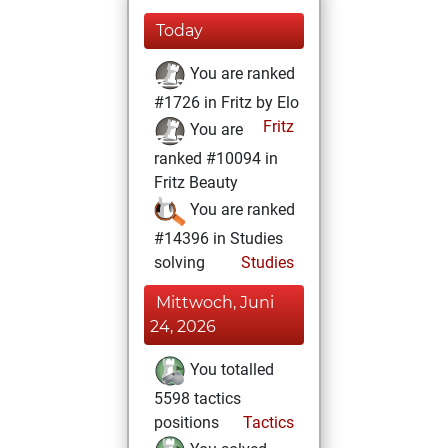
Today
You are ranked
#1726 in Fritz by Elo
Fritz
You are
ranked #10094 in
Fritz Beauty
You are ranked
#14396 in Studies
solving
Studies
Mittwoch, Juni
24, 2026
You totalled
5598 tactics
positions
Tactics