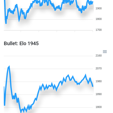
1900
1800
1700
Bullet: Elo 1945
2160
2070
1980
1890
1800