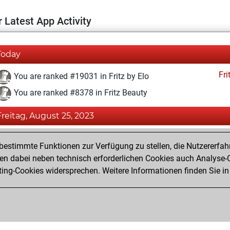
 Latest App Activity
Today
Fri
You are ranked #19031 in Fritz by Elo
You are ranked #8378 in Fritz Beauty
Freitag, August 25, 2023
Fri
You achieved a BeautyScore of 29
estimmte Funktionen zur Verfügung zu stellen, die Nutzererfah
You achieved a new Elo of 1573
 dabei neben technisch erforderlichen Cookies auch Analyse-C
ng-Cookies widersprechen. Weitere Informationen finden Sie in
You created your Fritz account