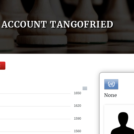
ACCOUNT TANGOFRIED
E
1650
None
1620
1590
1560