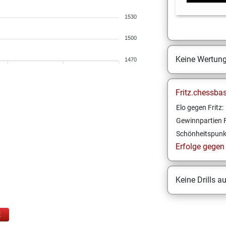
1530
1500
Keine Wertun
1470
Fritz.chessba
Elo gegen Fritz:
Gewinnpartien F
Schönheitspunk
Erfolge gegen F
Keine Drills a
E