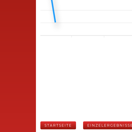
STARTSEITE
EINZELERGEBNISS