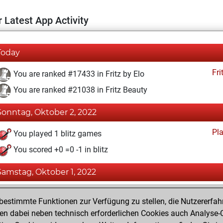
 Latest App Activity
Today
Fri
You are ranked #17433 in Fritz by Elo
You are ranked #21038 in Fritz Beauty
Sonntag, Oktober 2, 2022
Pl
You played 1 blitz games
You scored +0 =0 -1 in blitz
Samstag, Oktober 1, 2022
Fri
You achieved a BeautyScore of 2
estimmte Funktionen zur Verfügung zu stellen, die Nutzererfah
You achieved a new Elo of 1581
 dabei neben technisch erforderlichen Cookies auch Analyse-C