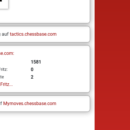
g auf
tactics.chessbase.com
se.com:
1581
0
ritz:
2
te
ritz...
uf
Mymoves.chessbase.com