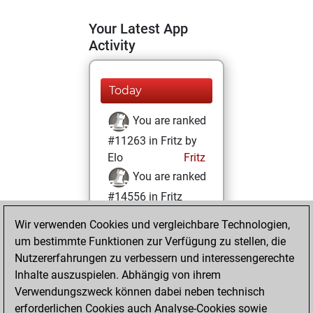
Your Latest App
Activity
Today
You are ranked
#11263 in Fritz by
Elo
Fritz
You are ranked
#14556 in Fritz
Beauty
Wir verwenden Cookies und vergleichbare Technologien,
um bestimmte Funktionen zur Verfügung zu stellen, die
Sonntag, August
Nutzererfahrungen zu verbessern und interessengerechte
15, 2021
Inhalte auszuspielen. Abhängig von ihrem
You achieved a
Verwendungszweck können dabei neben technisch
erforderlichen Cookies auch Analyse-Cookies sowie
BeautyScore of 10