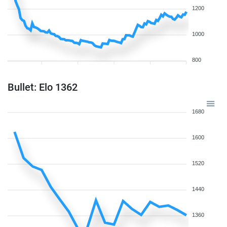
1200
1000
800
Bullet: Elo 1362
1680
1600
1520
1440
1360