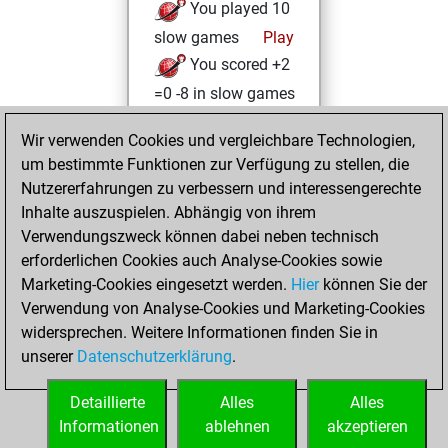
You played 10
slow games
Play
You scored +2
=0 -8 in slow games
Donnerstag,
Wir verwenden Cookies und vergleichbare Technologien,
September 14,
um bestimmte Funktionen zur Verfügung zu stellen, die
2023
Nutzererfahrungen zu verbessern und interessengerechte
Inhalte auszuspielen. Abhängig von ihrem
You created
Verwendungszweck können dabei neben technisch
your Studies account
erforderlichen Cookies auch Analyse-Cookies sowie
Studies
Marketing-Cookies eingesetzt werden.
Hier
können Sie der
Freitag,
Verwendung von Analyse-Cookies und Marketing-Cookies
März 24, 2023
widersprechen. Weitere Informationen finden Sie in
unserer
Datenschutzerklärung
.
You created
your Fritz account
Detaillierte
Alles
Alles
Fritz
Informationen
ablehnen
akzeptieren