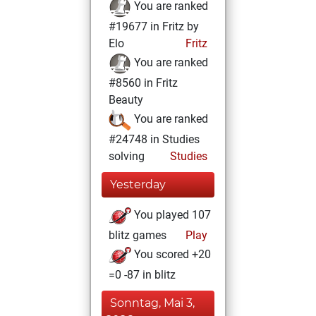
You are ranked
#19677 in Fritz by
Elo
Fritz
You are ranked
#8560 in Fritz
Beauty
You are ranked
#24748 in Studies
solving
Studies
Yesterday
You played 107
blitz games
Play
You scored +20
=0 -87 in blitz
Sonntag, Mai 3,