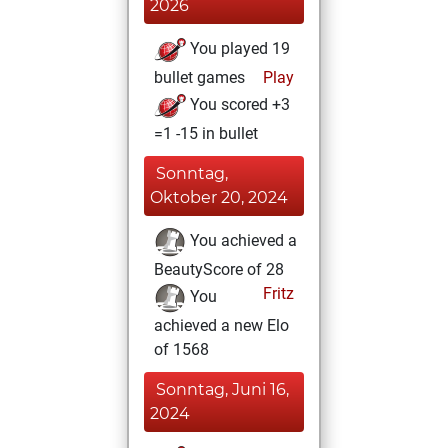
2026
You played 19
bullet games
Play
You scored +3
=1 -15 in bullet
Sonntag,
Oktober 20, 2024
You achieved a
BeautyScore of 28
Fritz
You
achieved a new Elo
of 1568
Sonntag, Juni 16,
2024