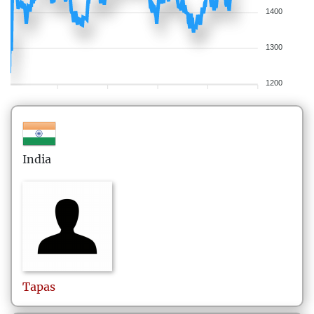
1400
1300
1200
India
Tapas