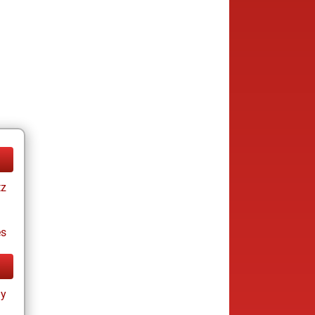
tz
es
ay