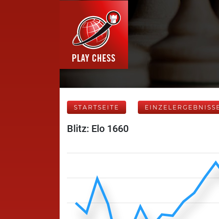
STARTSEITE
EINZELERGEBNISS
Blitz: Elo 1660