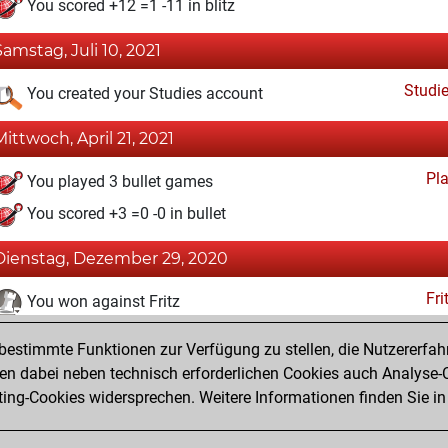
You scored +12 =1 -11 in blitz
Samstag, Juli 10, 2021
Studi
You created your Studies account
Mittwoch, April 21, 2021
Pl
You played 3 bullet games
You scored +3 =0 -0 in bullet
Dienstag, Dezember 29, 2020
Fri
You won against Fritz
You achieved a BeautyScore of 7
estimmte Funktionen zur Verfügung zu stellen, die Nutzererfah
You achieved a new Elo of 1606
 dabei neben technisch erforderlichen Cookies auch Analyse-C
ng-Cookies widersprechen. Weitere Informationen finden Sie in
You created your Fritz account