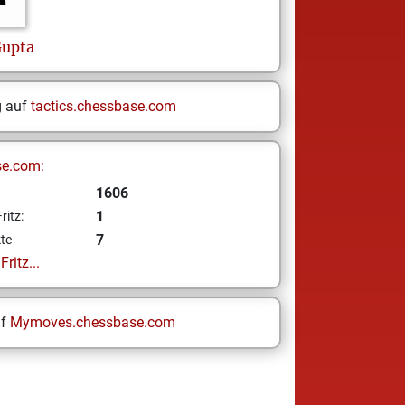
upta
g auf
tactics.chessbase.com
se.com:
1606
1
ritz:
7
te
ritz...
uf
Mymoves.chessbase.com