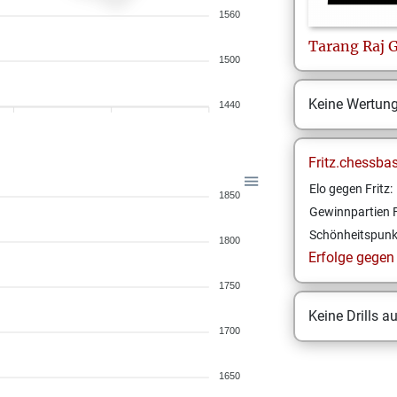
1560
Tarang Raj
G
1500
Keine Wertun
1440
Fritz.chessba
Elo gegen Fritz:
1850
Gewinnpartien F
Schönheitspunk
1800
Erfolge gegen F
1750
Keine Drills a
1700
1650