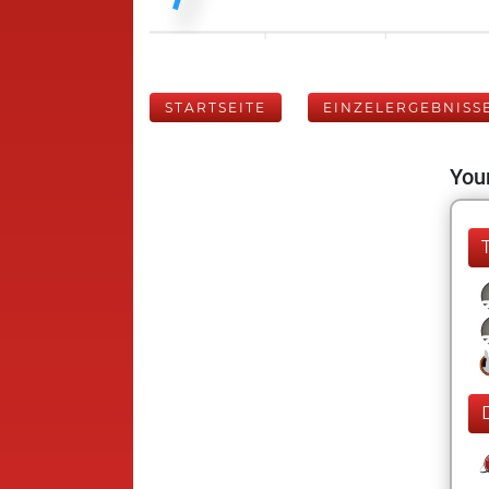
STARTSEITE
EINZELERGEBNISS
Your