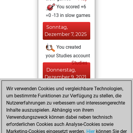
You scored +6
=0 -13 in slow games
Sonntag,
Dezember 7, 2025
You created
your Studies account
Studies
Donnerstag,
Dezember 9, 2021
Wir verwenden Cookies und vergleichbare Technologien,
You achieved a
um bestimmte Funktionen zur Verfügung zu stellen, die
BeautyScore of 20
Nutzererfahrungen zu verbessern und interessengerechte
Fritz
You
Inhalte auszuspielen. Abhängig von ihrem
achieved a new Elo
Verwendungszweck können dabei neben technisch
of 1548
erforderlichen Cookies auch Analyse-Cookies sowie
Marketing-Cookies eingesetzt werden.
Hier
können Sie der