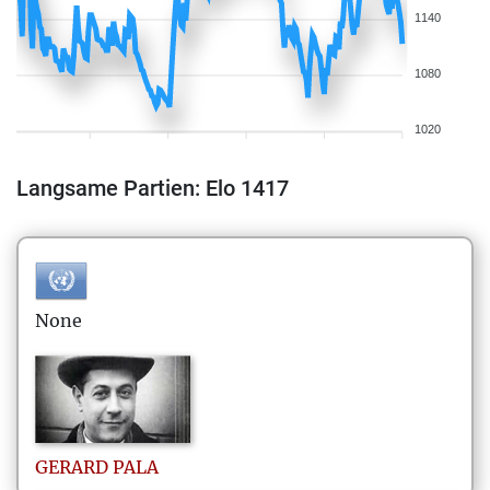
1140
1080
1020
Langsame Partien: Elo 1417
None
GERARD
PALA