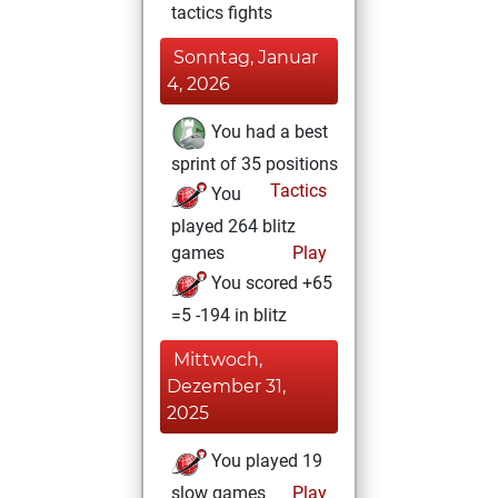
tactics fights
Sonntag, Januar
4, 2026
You had a best
sprint of 35 positions
Tactics
You
played 264 blitz
games
Play
You scored +65
=5 -194 in blitz
Mittwoch,
Dezember 31,
2025
You played 19
slow games
Play