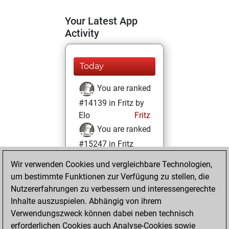
Your Latest App
Activity
Today
You are ranked
#14139 in Fritz by
Elo
Fritz
You are ranked
#15247 in Fritz
Beauty
Wir verwenden Cookies und vergleichbare Technologien,
um bestimmte Funktionen zur Verfügung zu stellen, die
Dienstag, April 5,
Nutzererfahrungen zu verbessern und interessengerechte
2022
Inhalte auszuspielen. Abhängig von ihrem
You achieved a
Verwendungszweck können dabei neben technisch
erforderlichen Cookies auch Analyse-Cookies sowie
BeautyScore of 9