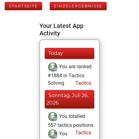
STARTSEITE
EINZELERGEBNISSE
Your Latest App
Activity
Today
You are ranked
#1884 in Tactics
Solving
Tactics
Sonntag, Juli 26,
2026
You totalled
557 tactics positions
Tactics
You