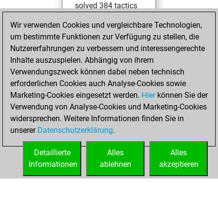
solved 384 tactics
positions
Wir verwenden Cookies und vergleichbare Technologien,
You achieved
um bestimmte Funktionen zur Verfügung zu stellen, die
an Elo of 2275 in
Nutzererfahrungen zu verbessern und interessengerechte
tactics positions
Inhalte auszuspielen. Abhängig von ihrem
Verwendungszweck können dabei neben technisch
Freitag, Mai 15,
erforderlichen Cookies auch Analyse-Cookies sowie
2026
Marketing-Cookies eingesetzt werden.
Hier
können Sie der
Verwendung von Analyse-Cookies und Marketing-Cookies
You played 4
widersprechen. Weitere Informationen finden Sie in
slow games
Play
unserer
Datenschutzerklärung
.
You scored +1
=0 -3 in slow games
Detaillierte
Alles
Alles
Informationen
ablehnen
akzeptieren