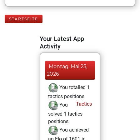
STARTSEITE
Your Latest App
Activity
Montag, Mai 25,
2026
You totalled 1
tactics positions
Tactics
You
solved 1 tactics
positions
You achieved
an Elo of 1601 in