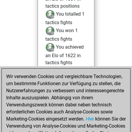
tactics positions
You totalled 1
tactics fights
You won 1
tactics fights
You achieved
an Elo of 1622 in
tactics fights
Mittwoch, Juli 16,
Wir verwenden Cookies und vergleichbare Technologien,
2025
um bestimmte Funktionen zur Verfügung zu stellen, die
Nutzererfahrungen zu verbessern und interessengerechte
You had a best
Inhalte auszuspielen. Abhängig von ihrem
sprint of 144
Verwendungszweck können dabei neben technisch
positions
Tactics
erforderlichen Cookies auch Analyse-Cookies sowie
Marketing-Cookies eingesetzt werden.
Hier
können Sie der
Sonntag, Juni 29,
Verwendung von Analyse-Cookies und Marketing-Cookies
2025