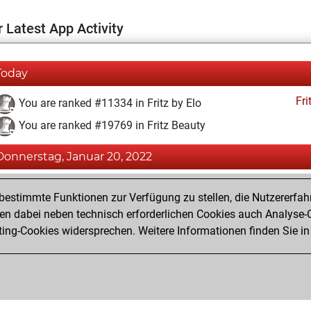
 Latest App Activity
Today
Fri
You are ranked #11334 in Fritz by Elo
You are ranked #19769 in Fritz Beauty
Donnerstag, Januar 20, 2022
Fri
You achieved a BeautyScore of 3
estimmte Funktionen zur Verfügung zu stellen, die Nutzererfah
You achieved a new Elo of 1593
 dabei neben technisch erforderlichen Cookies auch Analyse-C
ng-Cookies widersprechen. Weitere Informationen finden Sie in
You created your Fritz account