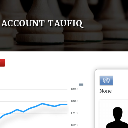
ACCOUNT TAUFIQ
E
1890
None
1800
1710
1620