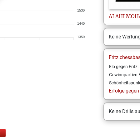
1530
ALAHI
MOH
1440
Keine Wertun
1350
Fritz.chessba
Elo gegen Fritz:
Gewinnpartien F
Schönheitspunk
Erfolge gegen F
Keine Drills a
E