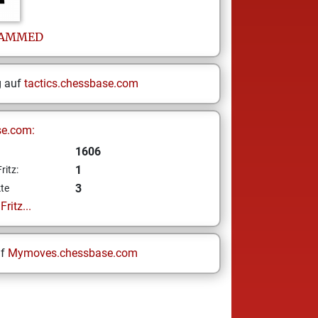
AMMED
g auf
tactics.chessbase.com
se.com:
1606
1
ritz:
3
te
ritz...
uf
Mymoves.chessbase.com