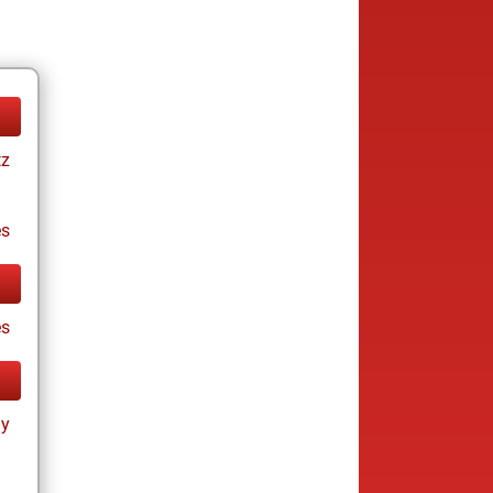
tz
es
es
ay