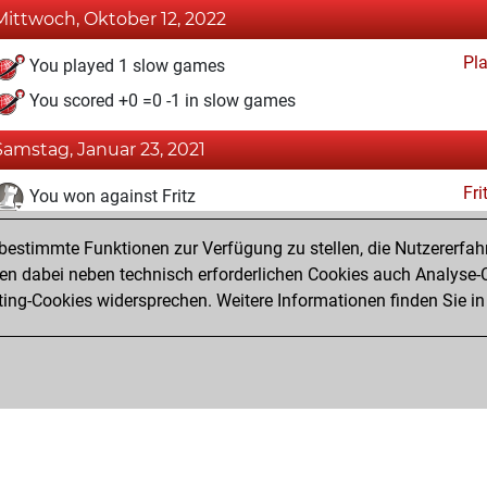
Mittwoch, Oktober 12, 2022
Pl
You played 1 slow games
You scored +0 =0 -1 in slow games
Samstag, Januar 23, 2021
Fri
You won against Fritz
You achieved a BeautyScore of 3
estimmte Funktionen zur Verfügung zu stellen, die Nutzererfah
You achieved a new Elo of 1606
 dabei neben technisch erforderlichen Cookies auch Analyse-C
ng-Cookies widersprechen. Weitere Informationen finden Sie in
You created your Fritz account