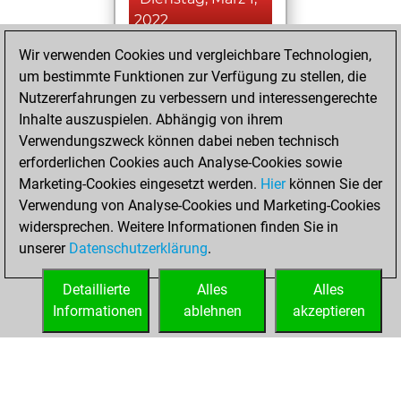
2022
Wir verwenden Cookies und vergleichbare Technologien,
You achieved a
um bestimmte Funktionen zur Verfügung zu stellen, die
BeautyScore of 27
Nutzererfahrungen zu verbessern und interessengerechte
Fritz
You
Inhalte auszuspielen. Abhängig von ihrem
achieved a new Elo
Verwendungszweck können dabei neben technisch
of 1569
erforderlichen Cookies auch Analyse-Cookies sowie
Marketing-Cookies eingesetzt werden.
Hier
können Sie der
Donnerstag,
Verwendung von Analyse-Cookies und Marketing-Cookies
Februar 17, 2022
widersprechen. Weitere Informationen finden Sie in
unserer
Datenschutzerklärung
.
You created
your Fritz account
Detaillierte
Alles
Alles
Fritz
Informationen
ablehnen
akzeptieren