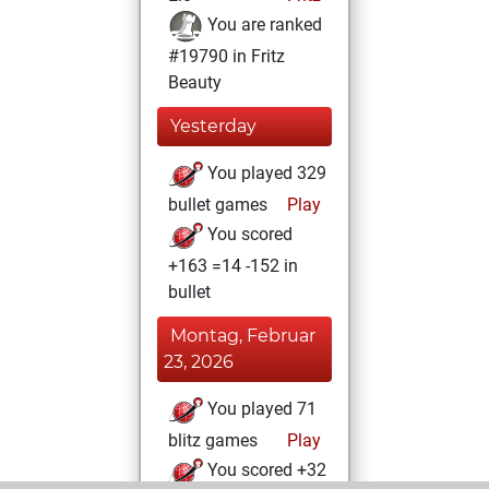
You are ranked
#19790 in Fritz
Beauty
Yesterday
You played 329
bullet games
Play
You scored
+163 =14 -152 in
bullet
Montag, Februar
23, 2026
You played 71
blitz games
Play
You scored +32