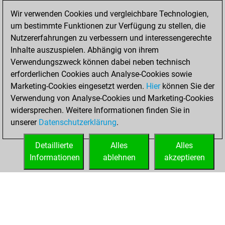
=4 -35 in blitz
Wir verwenden Cookies und vergleichbare Technologien,
um bestimmte Funktionen zur Verfügung zu stellen, die
Samstag, Februar
Nutzererfahrungen zu verbessern und interessengerechte
19, 2022
Inhalte auszuspielen. Abhängig von ihrem
You achieved a
Verwendungszweck können dabei neben technisch
erforderlichen Cookies auch Analyse-Cookies sowie
BeautyScore of 3
Marketing-Cookies eingesetzt werden.
Fritz
Hier
können Sie der
You
Verwendung von Analyse-Cookies und Marketing-Cookies
achieved a new Elo
widersprechen. Weitere Informationen finden Sie in
of 1591
unserer
Datenschutzerklärung
.
You created
your Fritz account
Detaillierte
Alles
Alles
Informationen
ablehnen
akzeptieren